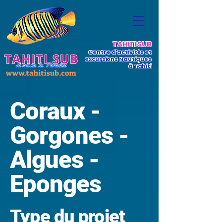
TAHITI SUB
Centre d'activités et
excursions Nautiques
à Tahiti
Coraux -
Gorgones -
Algues -
Eponges
Type du projet