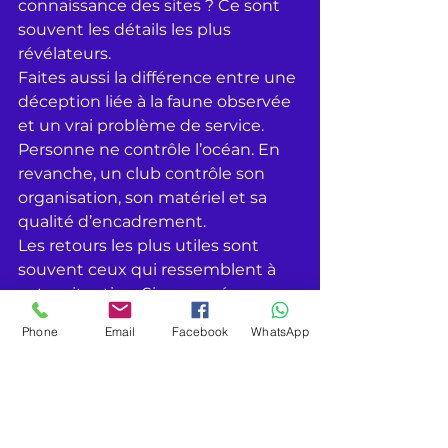
connaissance des sites ? Ce sont 
souvent les détails les plus 
révélateurs.
Faites aussi la différence entre une 
déception liée à la faune observée 
et un vrai problème de service. 
Personne ne contrôle l’océan. En 
revanche, un club contrôle son 
organisation, son matériel et sa 
qualité d’encadrement.
Les retours les plus utiles sont 
souvent ceux qui ressemblent à 
votre situation. Si vous préparez 
un baptême, lisez les 
Phone
Email
Facebook
WhatsApp
commentaires de débutants. Si 
vous êtes plongeur certifié, 
cherchez les avis de personnes qui 
avaient un niveau et des attentes 
proches des vôtres.