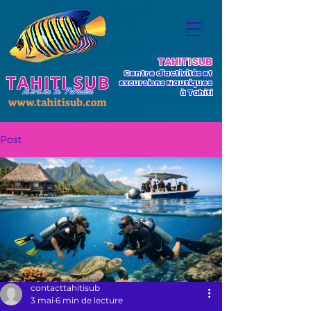
TAHITI SUB
Centre d'activités et
excursions Nautiques
à Tahiti
Post
contacttahitisub
3 mai
6 min de lecture