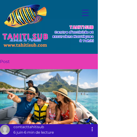
TAHITI SUB
Centre d'activités et
excursions Nautiques
à Tahiti
Post
contacttahitisub
6 juin
6 min de lecture