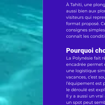
À Tahiti, une plon
aussi bien aux plo
visiteurs qui repr
format proposé. Ce
consignes simples
connaît les conditi
Pourquoi cho
La Polynésie fait 
encadrée permet d
une logistique si
vacances, c’est sou
l’équipement est pr
le déroulé est expl
Il y a aussi un vra
un spot peut semble