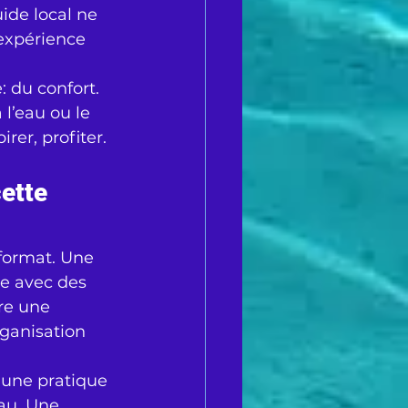
de local ne 
’expérience 
 du confort. 
 l’eau ou le 
rer, profiter.
ette 
format. Une 
e avec des 
re une 
rganisation 
 une pratique 
au. Une 