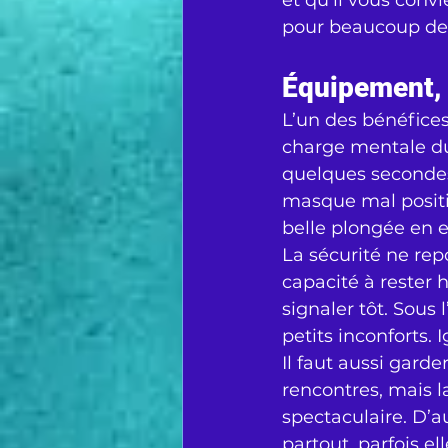
et qu’il vous conv
pour beaucoup de v
Équipement, s
L’un des bénéfices
charge mentale du 
quelques secondes 
masque mal posit
belle plongée en 
La sécurité ne rep
capacité à rester h
signaler tôt. Sous 
petits inconforts. 
Il faut aussi garder
rencontres, mais la
spectaculaire. D’au
partout, parfois e