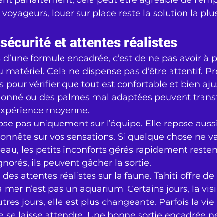
ient parfaitement, cela peut être agréable de l’emp
oyageurs, louer sur place reste la solution la plu
écurité et attentes réalistes
 d’une formule encadrée, c’est de ne pas avoir à po
matériel. Cela ne dispense pas d’être attentif. Pr
pour vérifier que tout est confortable et bien aju
ionné ou des palmes mal adaptées peuvent trans
expérience moyenne.
ose pas uniquement sur l’équipe. Elle repose aussi
onnête sur vos sensations. Si quelque chose ne va p
l’eau, les petits inconforts gérés rapidement reste
Ignorés, ils peuvent gâcher la sortie.
 des attentes réalistes sur la faune. Tahiti offre de 
 mer n’est pas un aquarium. Certains jours, la visib
tres jours, elle est plus changeante. Parfois la vie
lle se laisse attendre. Une bonne sortie encadrée 