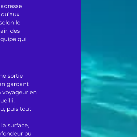
’adresse 
 qu’aux 
elon le 
ir, des 
quipe qui 
e sortie 
en gardant 
n voyageur en 
eilli, 
u, puis tout 
la surface, 
rofondeur ou 