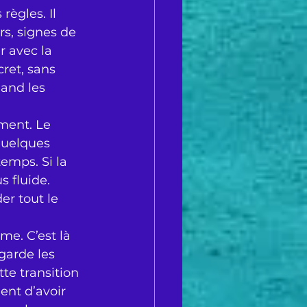
règles. Il 
rs, signes de 
 avec la 
ret, sans 
uand les 
oment. Le 
quelques 
emps. Si la 
s fluide. 
er tout le 
e. C’est là 
garde les 
te transition 
ment d’avoir 