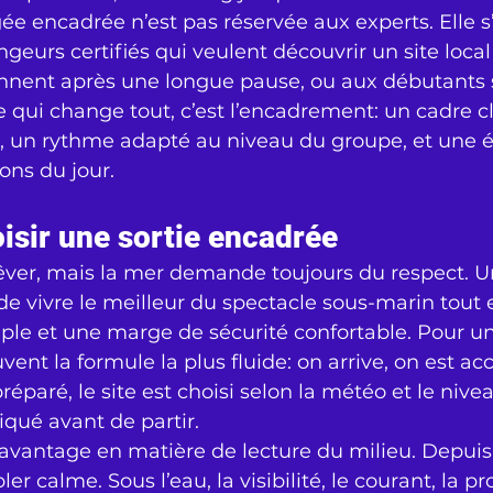
gée encadrée n’est pas réservée aux experts. Elle s
ngeurs certifiés qui veulent découvrir un site local
ennent après une longue pause, ou aux débutants s
 qui change tout, c’est l’encadrement: un cadre cla
, un rythme adapté au niveau du groupe, et une é
ons du jour.
isir une sortie encadrée
rêver, mais la mer demande toujours du respect. Un
e vivre le meilleur du spectacle sous-marin tout 
mple et une marge de sécurité confortable. Pour u
vent la formule la plus fluide: on arrive, on est accu
éparé, le site est choisi selon la météo et le nivea
iqué avant de partir.
i avantage en matière de lecture du milieu. Depuis 
r calme. Sous l’eau, la visibilité, le courant, la p