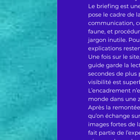
Le briefing est une
pose le cadre de l
communication, co
faune, et procédure
jargon inutile. Pou
explications resten
Une fois sur le sit
guide garde la lec
secondes de plus p
visibilité est super
L’encadrement n’est
monde dans une zon
Après la remontée,
qu’on échange sur 
images fortes de l
fait partie de l’exp