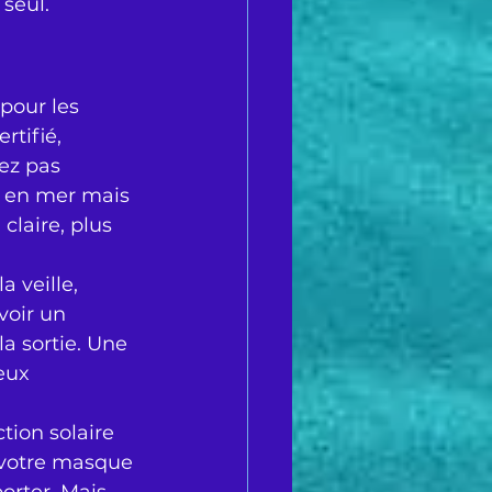
seul.
pour les 
rtifié, 
ez pas 
e en mer mais 
claire, plus 
 veille, 
voir un 
a sortie. Une 
eux 
ction solaire 
 votre masque 