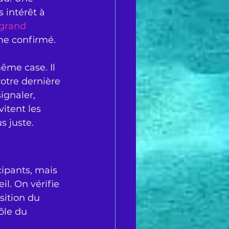
 intérêt à 
grand 
me confirmé. 
ême case. Il 
otre dernière 
ignaler, 
itent les 
s juste.
ipants, mais 
l. On vérifie 
sition du 
ôle du 