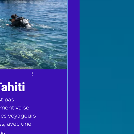
ahiti
t pas 
mment va se 
les voyageurs 
ss, avec une 
na.