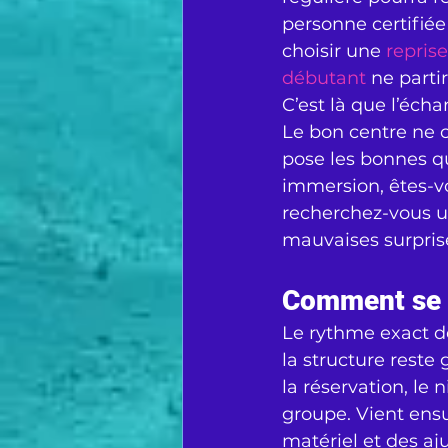
personne certifiée
choisir une 
repris
débutant
 ne part
C’est là que l’éch
Le bon centre ne c
pose les bonnes q
immersion, êtes-vou
recherchez-vous un
mauvaises surprise
Comment se 
Le rythme exact dé
la structure reste
la réservation, le
groupe. Vient ensu
matériel et des aj