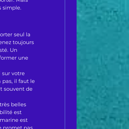
orter. Mais 
s simple.
rter seul la 
enez toujours 
sté. Un 
former une 
 sur votre 
as, il faut le 
nt souvent de 
très belles 
ilité est 
 marine est 
ne promet pas 