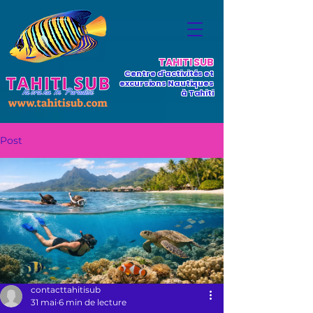
TAHITI SUB
Centre d'activités et
excursions Nautiques
à Tahiti
Post
contacttahitisub
31 mai
6 min de lecture