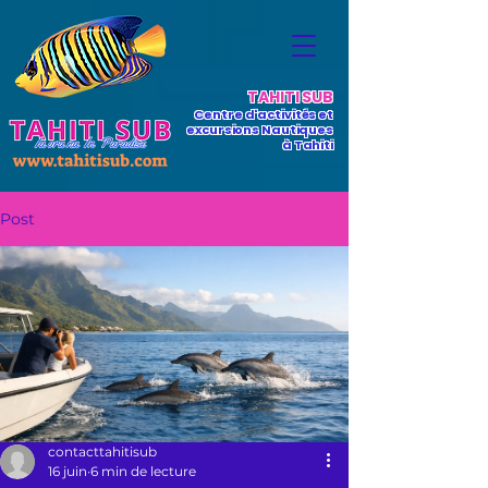
TAHITI SUB
Centre d'activités et
excursions Nautiques
à Tahiti
Post
contacttahitisub
16 juin
6 min de lecture