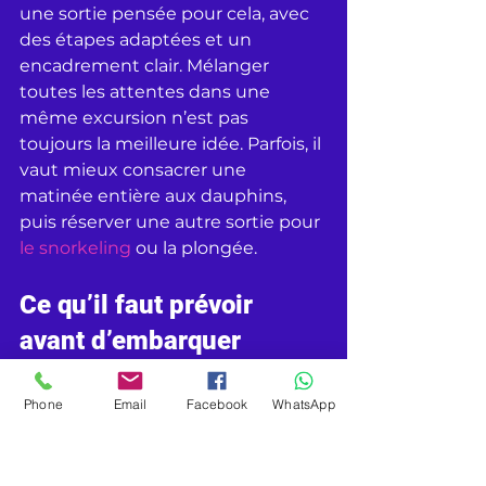
une sortie pensée pour cela, avec 
des étapes adaptées et un 
encadrement clair. Mélanger 
toutes les attentes dans une 
même excursion n’est pas 
toujours la meilleure idée. Parfois, il 
vaut mieux consacrer une 
matinée entière aux dauphins, 
puis réserver une autre sortie pour 
le snorkeling
 ou la plongée.
Ce qu’il faut prévoir 
avant d’embarquer
Le confort fait partie du plaisir. En 
Phone
Email
Facebook
WhatsApp
mer tropicale, on pense souvent à 
la chaleur, mais on oublie parfois le 
vent, les embruns et les variations 