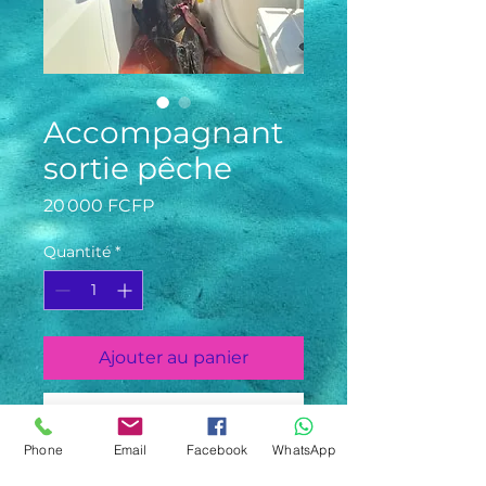
Accompagnant
sortie pêche
Prix
20 000 FCFP
Quantité
*
Ajouter au panier
Commander et payer
Phone
Email
Facebook
WhatsApp
Prix par personne. Personne qui 