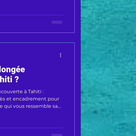
longée
iti ?
ouverte à Tahiti :
cès et encadrement pour
ne qui vous ressemble sans