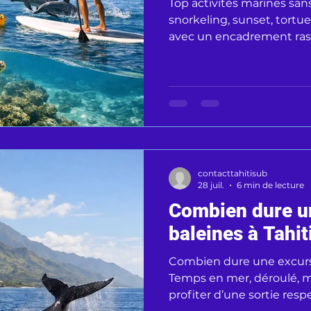
Top activités marines sans
snorkeling, sunset, tort
avec un encadrement rass
débutants.
contacttahitisub
28 juil.
6 min de lecture
Combien dure u
baleines à Tahit
Combien dure une excursi
Temps en mer, déroulé, m
profiter d’une sortie res