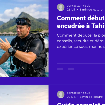
contacttahitisub
22 juil.
6 min de lecture
Comment débute
encadrée à Tahi
Comment débuter la plong
conseils, sécurité et dér
expérience sous-marine s
limpide.
contacttahitisub
20 juil.
5 min de lecture