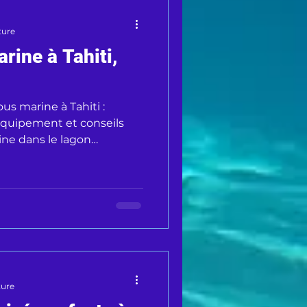
ture
rine à Tahiti,
us marine à Tahiti :
 équipement et conseils
ine dans le lagon
ture