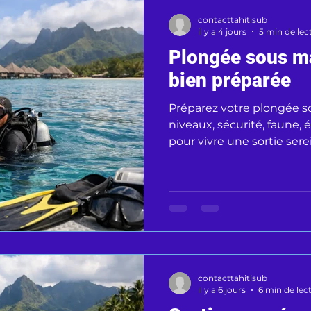
contacttahitisub
il y a 4 jours
5 min de lec
Plongée sous ma
bien préparée
Préparez votre plongée so
niveaux, sécurité, faune,
pour vivre une sortie sere
polynésien.
contacttahitisub
il y a 6 jours
6 min de lec