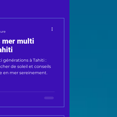
ture
s mer multi
hiti
i générations à Tahiti :
cher de soleil et conseils
lle en mer sereinement.