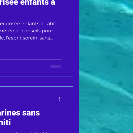
risée enfants à
curisée enfants à Tahiti :
météo et conseils pour
e, l’esprit serein, sans
arines sans
iti