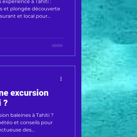
 expérience à Tahiti :
ues et plongée découverte
urant et local pour
ne excursion
i ?
on baleines à Tahiti ?
étéo et conseils pour
pectueuse des