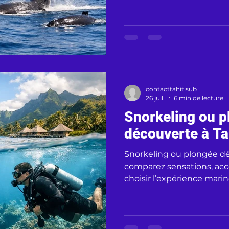
mammifères marins.
contacttahitisub
26 juil.
6 min de lecture
Snorkeling ou p
découverte à Tah
Snorkeling ou plongée déc
comparez sensations, ac
choisir l’expérience mari
pression.