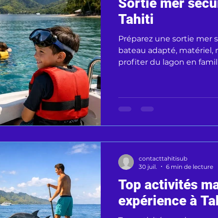
Sortie mer sécu
Tahiti
Préparez une sortie mer sé
bateau adapté, matériel, 
profiter du lagon en famill
stress.
contacttahitisub
30 juil.
6 min de lecture
Top activités m
expérience à Tah