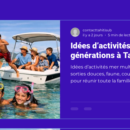
contacttahitisub
il y a 2 jours
5 min de lec
Idées d’activité
générations à Ta
Idées d’activités mer mult
sorties douces, faune, cou
pour réunir toute la fami